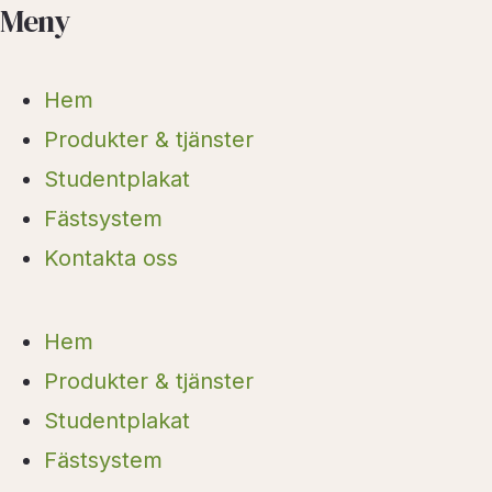
Meny
Marknadsföring
Genom att dela
Hem
med dig av dina
intressen och ditt
Produkter & tjänster
beteende när du
Studentplakat
surfar ökar du
chansen att få se
Fästsystem
personligt
Kontakta oss
anpassat
innehåll och
erbjudanden.
Hem
Produkter & tjänster
Studentplakat
Fästsystem