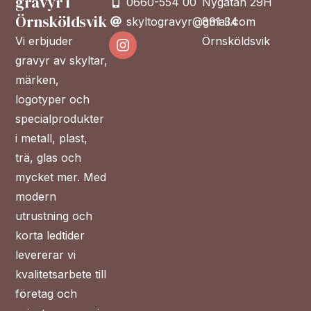
gravyr i
behövs för
0660-554 00
Nygatan 29H
att hemsidan
Örnsköldsvik
skyltogravyr@gmail.com
891 34
över huvud
Vi erbjuder
Örnsköldsvik
taget ska
gravyr av skyltar,
fungera.
märken,
logotyper och
Statistik
specialprodukter
För att vi ska
i metall, plast,
kunna
trä, glas och
förbättra
mycket mer. Med
hemsidans
modern
funktionalitet
utrustning och
och
uppbyggnad,
korta ledtider
baserat på
levererar vi
hur
kvalitetsarbete till
hemsidan
företag och
används.