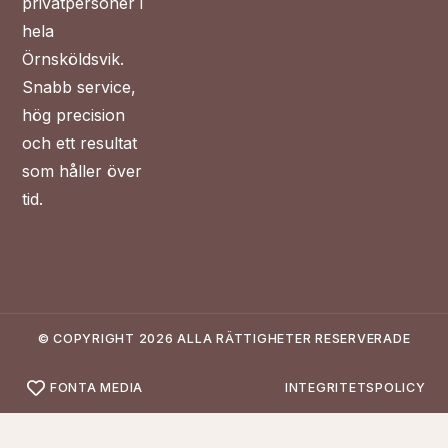
privatpersoner i
hela
Upplevelse
Örnsköldsvik.
För att vår
Snabb service,
hemsida ska
hög precision
prestera så
och ett resultat
bra som
som håller över
möjligt
tid.
under ditt
besök. Om
du nekar de
här kakorna
kommer
viss
© COPYRIGHT 2026 ALLA RÄTTIGHETER RESERVERADE
funktionalitet
att försvinna
FONTA MEDIA
INTEGRITETSPOLICY
från
hemsidan.