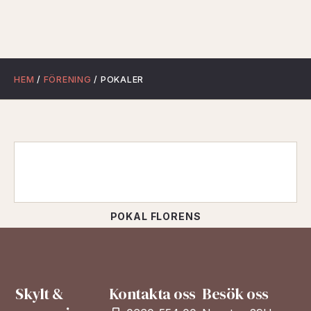
HEM
/
FÖRENING
/ POKALER
POKAL FLORENS
Nödvändiga
Dessa kakor
går inte att
Skylt &
Kontakta oss
Besök oss
välja bort. De